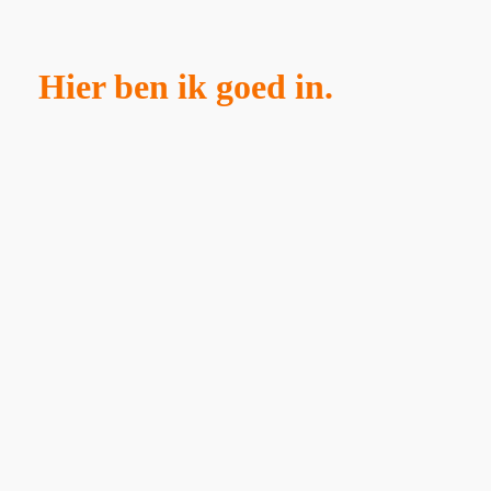
Hier ben ik goed in.
Redigeren
Gok jij altijd of ergens een -d of -t achter moet? Is interpunctie
niet aan jou besteed? Of wil je gewoon goed voor de dag komen
met een foutloze tekst? Ik zet graag puntjes op i’s en komma’s
voor (de meeste) voegwoorden. Laat mij jouw teksten redigeren.