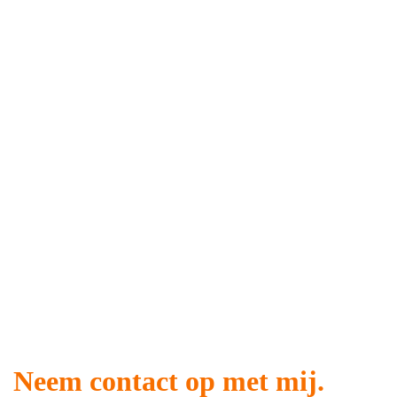
Schrijven of communiceren?
publieksvriendelijke teksten
,
redigeren
Schrijven of communiceren?
Jouw boek
boek
Jouw boek
Neem contact op met mij.